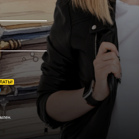
ЛАТЫ!
М
млен.