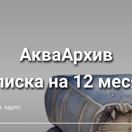
АкваАрхив
иска на 12 ме
. адрес