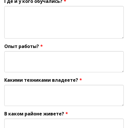
Где и у кого обучались?
*
Опыт работы?
*
Какими техниками владеете?
*
В каком районе живете?
*